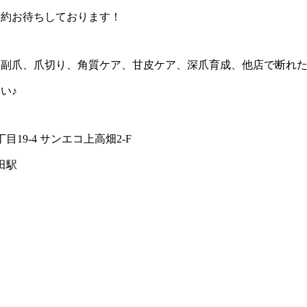
予約お待ちしております！
、副爪、爪切り、角質ケア、甘皮ケア、深爪育成、他店で断れ
い♪
19-4 サンエコ上高畑2-F
田駅
0