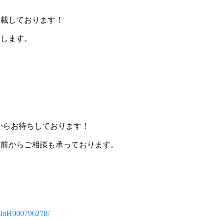
掲載しております！
たします。
Eからお待ちしております！
店前からご相談も承っております。
r/slnH000796278/