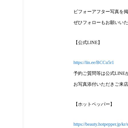
ビフォーアフター写真を
ぜひフォローもお願いい
【公式LINE】
https://lin.ee/BCCu5r1
予約ご質問等は公式LIN
お写真添付いただきご来
【ホットペッパー】
https://beauty.hotpepper.jp/k