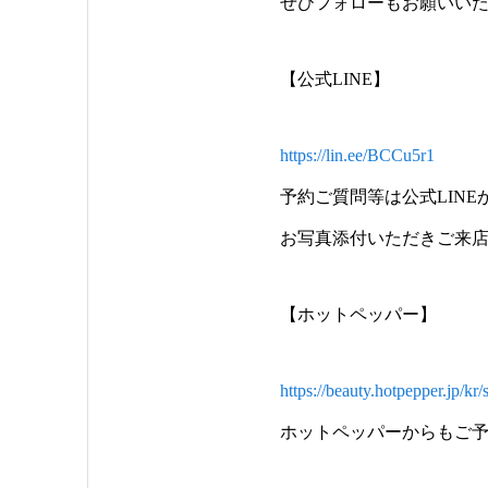
ぜひフォローもお願いい
【公式LINE】
https://lin.ee/BCCu5r1
予約ご質問等は公式LIN
お写真添付いただきご来
【ホットペッパー】
https://beauty.hotpepper.jp/k
ホットペッパーからもご