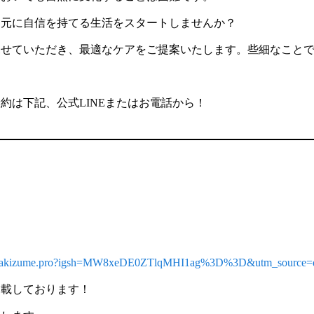
足元に自信を持てる生活をスタートしませんか？
見せていただき、最適なケアをご提案いたします。些細なこと
約は下記、公式LINEまたはお電話から！
m/makizume.pro?igsh=MW8xeDE0ZTlqMHI1ag%3D%3D&utm_source=
掲載しております！